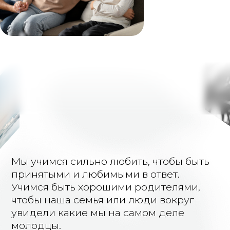
Елена Нагельман
В профессиональной психологии с 2015
г., Действительный член ОППЛ, член
Санкт-Петербургской и Европейской
Ассоциаций транзактного анализа.
Имею квалификации индивидуального,
семейного и клинического психолога,
супервизора в межмодальном
подходе, преподавателя в онлайн
образовании.
В своей работе я придерживаюсь
этического кодекса, здравого смысла
и всего обширного образования,
которое я получила в различных
школах и направлениях у мастеров
отечественной и зарубежной
психологии.
На основе этого у меня сложился
авторский стиль, благодаря которому
я помогаю изменить жизнь в сторону
благополучия
и эмоциональной зрелости.