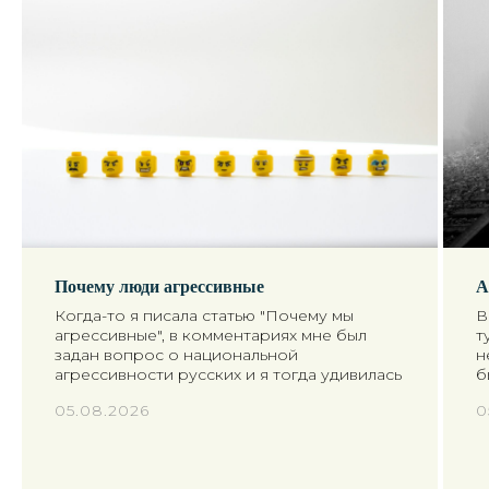
Почему люди агрессивные
А
Когда-то я писала статью "Почему мы
В
агрессивные", в комментариях мне был
т
задан вопрос о национальной
н
агрессивности русских и я тогда удивилась
б
05.08.2026
0