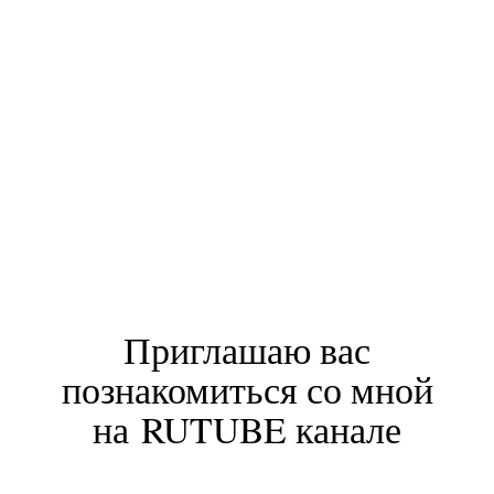
ДОГОВОР ОФЕРТЫ
ПОЛИТИКА
КОНФИДЕНЦИАЛЬНОСТИ
КАРТА САЙТА
Юридическая информация
©2025. НАГЕЛЬМАН ЕЛЕНА
ИП НАГЕЛЬМАН ЕЛЕНА
ВАЛЕРЬЕВНА
ИНН 263512064609
ОГРНИП 322530000020302
2025 ©. Все права защищены
Техническая поддержка
Дизайн и разработка
Представленные материалы являются
частной собственностью и охраняются