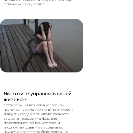
больше не определяют.
Мы учимся сильно любить, чтобы быть
принятыми и любимыми в ответ.
Учимся быть хорошими родителями,
чтобы наша семья или люди вокруг
увидели какие мы на самом деле
молодцы.
Вы хотите управлять своей
жизнью?
Стать важным для себя человеком,
научиться уважению, пониманию себя
и других людей, принятию разности
ваших интересов — в формате
психологической психотерапии
и консультирования я предлагаю
научиться создавать благополучные