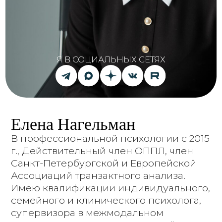
NAGELMAN.E@YANDEX.RU
MAX
TELEGRAM
WHAT`S APP
+7
Я согласен(а) с условиями
политики конфиденциальности