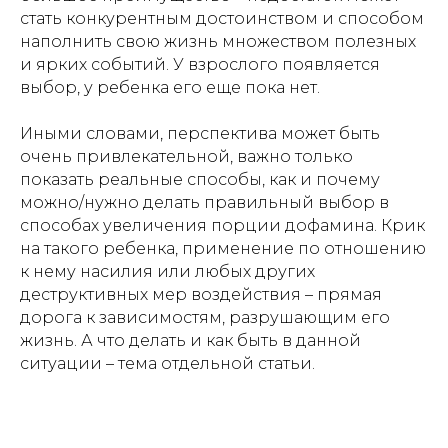
стать конкурентным достоинством и способом
наполнить свою жизнь множеством полезных
и ярких событий. У взрослого появляется
выбор, у ребенка его еще пока нет.
Мои контакты
Иными словами, перспектива может быть
очень привлекательной, важно только
Свяжитесь cо мной удобным
способом или заполните форму
показать реальные способы, как и почему
обратной связи
можно/нужно делать правильный выбор в
NAGELMAN.E@YANDEX.RU
способах увеличения порции дофамина. Крик
MAX
на такого ребенка, применение по отношению
TELEGRAM
к нему насилия или любых других
WHAT`S APP
деструктивных мер воздействия – прямая
дорога к зависимостям, разрушающим его
жизнь. А что делать и как быть в данной
ситуации – тема отдельной статьи.