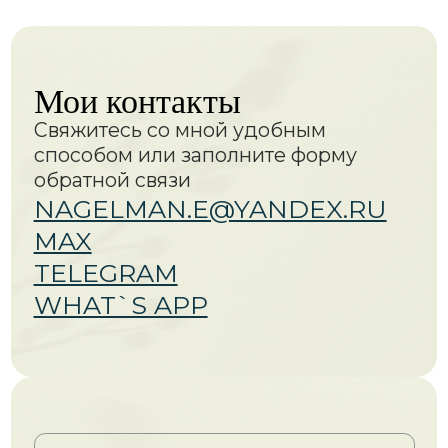
2025 ©. Все права защищены
Техническая поддержка
Дизайн и разработка
Представленные материалы являются
частной собственностью и охраняются
законом о защите авторского права.
Копирование, скачивание, и любое
другое использование материалов без
разрешения автора запрещено.