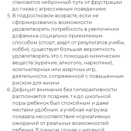
становится нейронный путь от фрустрации
до гнева с агрессивным поведением.
В подростковом возрасте, если не
сформировались возможности
удовлетворять потребность в увеличении
дофамина социально приемлемым
способом (спорт, азарт от результатов учебы,
хобби), существует большая вероятность
удовлетворять это с помощью химических
веществ (курение, алкоголь, наркотики),
компьютерных или азартных игр,
деятельности, сопряженной с повышенным
риском для жизни.
Дефицит внимания без гиперактивности
распознается позднее, т.к до школьной
поры ребенок был спокойным и даже
Читайте также
местами удобным, а учебная нагрузка
показала несоответствие нормативных
ожиданий от реальных возможностей
ребенка. В данном случае у нервной