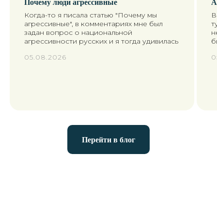
Почему люди агрессивные
А
Ссылки
Когда-то я писала статью "Почему мы
В
ГЛАВНАЯ
агрессивные", в комментариях мне был
т
УСЛУГИ
задан вопрос о национальной
н
агрессивности русских и я тогда удивилась
б
ВОПРОСЫ
ПОДКАСТЫ
05.08.2026
0
КОНТАКТЫ
Документы
АДМИНИСТРАТИВНЫЙ
КОНТРАКТ
ДОГОВОР ОФЕРТЫ
ПОЛИТИКА
КОНФИДЕНЦИАЛЬНОСТИ
КАРТА САЙТА
Перейти в блог
Юридическая информация
©2025. НАГЕЛЬМАН ЕЛЕНА
ИП НАГЕЛЬМАН ЕЛЕНА
ВАЛЕРЬЕВНА
ИНН 263512064609
ОГРНИП 322530000020302