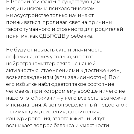
В России эти факты в существующем
медицинском и психологическом
мироустройстве только начинают
приживаться, проливая свет на причины
такого туманного и странного для родителей
понятия, как СДВГ/СДВ у ребенка.
Не буду описывать суть и значимость
дофамина, отмечу только, что этот
нейротрансмиттер связан с нашей
активностью, стремлениями к достижениям,
вознаграждениям (в т.ч. зависимостям). При
его избытке наблюдается такое состояние
человека, при котором ему вообще ничего не
надо от этой жизни – у него все есть, возможна
и психиатрия. А вот определенный недостаток
– стимул для движения, достижения,
конкурирования, азарта к жизни. И тут
возникает вопрос баланса и уместности.