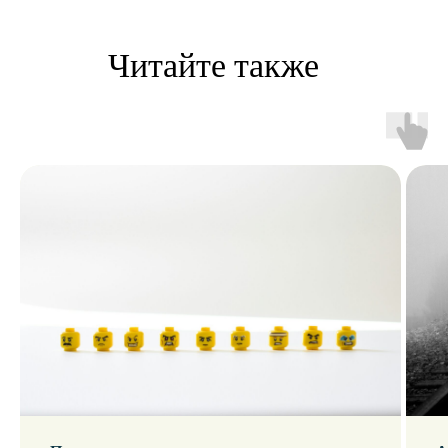
Мои контакты
Свяжитесь cо мной удобным
способом или заполните форму
обратной связи
NAGELMAN.E@YANDEX.RU
MAX