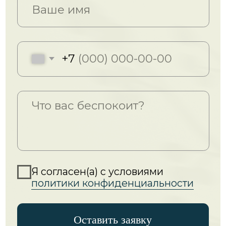
КАРТА САЙТА
Юридическая информация
©2025. НАГЕЛЬМАН ЕЛЕНА
ИП НАГЕЛЬМАН ЕЛЕНА
ВАЛЕРЬЕВНА
ИНН 263512064609
ОГРНИП 322530000020302
2025 ©. Все права защищены
Техническая поддержка
Дизайн и разработка
Представленные материалы являются
частной собственностью и охраняются
законом о защите авторского права.
Копирование, скачивание, и любое
другое использование материалов без