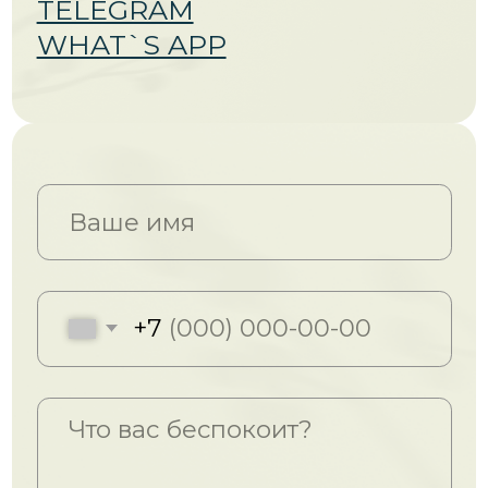
ИНН 263512064609
ОГРНИП 322530000020302
2025 ©. Все права защищены
Техническая поддержка
Дизайн и разработка
Представленные материалы являются
частной собственностью и охраняются
законом о защите авторского права.
Копирование, скачивание, и любое
другое использование материалов без
разрешения автора запрещено.