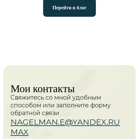
Перейти в блог
Ссылки
ГЛАВНАЯ
УСЛУГИ
ВОПРОСЫ
ПОДКАСТЫ
КОНТАКТЫ
Документы
АДМИНИСТРАТИВНЫЙ
КОНТРАКТ
ДОГОВОР ОФЕРТЫ
ПОЛИТИКА
КОНФИДЕНЦИАЛЬНОСТИ
КАРТА САЙТА
Юридическая информация
©2025. НАГЕЛЬМАН ЕЛЕНА
ИП НАГЕЛЬМАН ЕЛЕНА
ВАЛЕРЬЕВНА