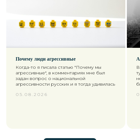
+7
Почему люди агрессивные
А
Когда-то я писала статью "Почему мы
В
агрессивные", в комментариях мне был
т
Я согласен(а) с условиями
задан вопрос о национальной
н
политики конфиденциальности
агрессивности русских и я тогда удивилась
б
05.08.2026
0
Оставить заявку